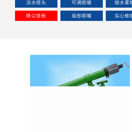
凉水喷头
可调喷嘴
细水雾
降尘喷枪
扇形喷嘴
实心锥