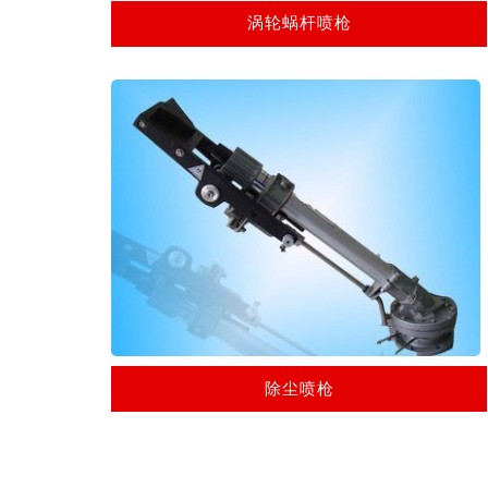
涡轮蜗杆喷枪
除尘喷枪