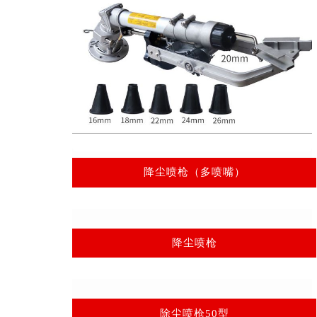
降尘喷枪（多喷嘴）