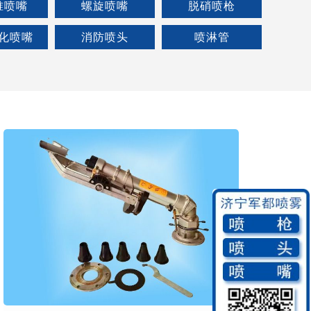
锥喷嘴
螺旋喷嘴
脱硝喷枪
化喷嘴
消防喷头
喷淋管